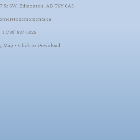
27 St SW, Edmonton, AB T6Y 0A5
ornerstonemoments.ca
 1 (780) 887-5026
g Map • Click to Download