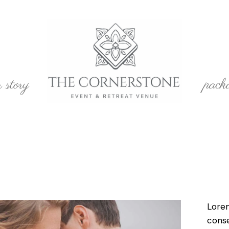
r story
pack
Lorem
conse