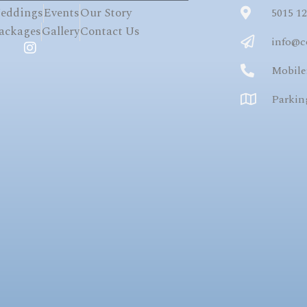
eddings
Events
Our Story
5015 1
ackages
Gallery
Contact Us
info@c
Mobile:
Parkin