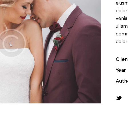
eiusm
dolor
venia
ullam
commo
dolor
Clien
Year
Auth