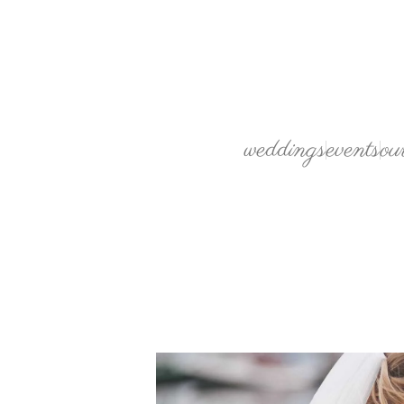
weddings
events
ou